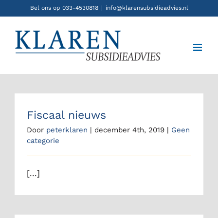
Ga
Bel ons op 033-4530818
|
info@klarensubsidieadvies.nl
naar
inhoud
Fiscaal nieuws
Door
peterklaren
|
december 4th, 2019
|
Geen
categorie
[...]